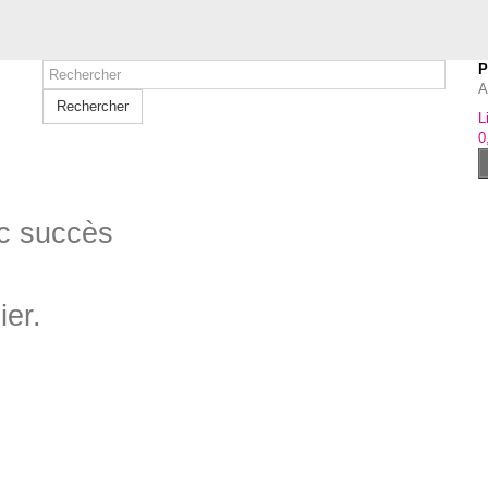
P
A
Rechercher
L
0
ec succès
ier.