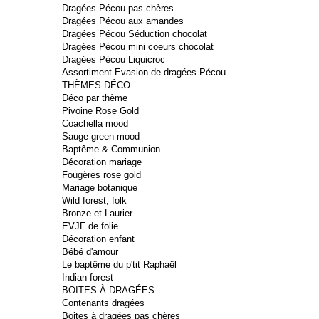
Dragées Pécou pas chères
Dragées Pécou aux amandes
Dragées Pécou Séduction chocolat
Dragées Pécou mini coeurs chocolat
Dragées Pécou Liquicroc
Assortiment Evasion de dragées Pécou
THÈMES DÉCO
Déco par thème
Pivoine Rose Gold
Coachella mood
Sauge green mood
Baptême & Communion
Décoration mariage
Fougères rose gold
Mariage botanique
Wild forest, folk
Bronze et Laurier
EVJF de folie
Décoration enfant
Bébé d'amour
Le baptême du p'tit Raphaël
Indian forest
BOITES À DRAGÉES
Contenants dragées
Boites à dragées pas chères