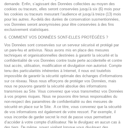
demande. Enfin, s’agissant des Données collectées au moyen des
cookies ou traceurs, elles seront conservées jusqu’à six (6) mois pour
les cookies ou traceurs mesurant l’audience et jusqu’à treize (13) mois
pour les autres. Au-delà des durées de conservation susmentionnées,
vos Données seront anonymisées pour être conservées à des fins
exclusivement statistiques.
6. COMMENT VOS DONNÉES SONT-ELLES PROTÉGÉES ?
Vos Données sont conservées sur un serveur sécurisé et protégé par
un pare-feu et antivirus. Nous avons mis en place des mesures
techniques et organisationnelles destinées à garantir la sécurité et la
confidentialité de vos Données contre toute perte accidentelle et contre
tout accès, utilisation, modification et divulgation non autorisé. Compte
tenu des particularités inhérentes à Internet, il nous est toutefois
impossible de garantir la sécurité optimale des échanges d’informations
sur ce réseau. Nous nous efforçons de protéger vos Données, mais
nous ne pouvons garantir la sécurité absolue des informations
transmises au Site. Vous convenez que vous transmettez vos Données
à vos propres risques. Nous ne pouvons être tenus responsables du
non-respect des paramètres de confidentialité ou des mesures de
sécurité en place sur le Site. A ce titre, vous convenez que la sécurité
de vos informations est également de votre ressort. Par exemple, il
vous incombe de garder secret le mot de passe vous permettant
d’accéder à votre compte d’utilisateur. Ne le divulguez en aucun cas à
des tiers. De même, soyez vigilant lorsque vous divulguez des