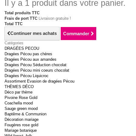
Il y a 1 produit dans votre panier.
Total produits TTC
Frais de port TTC
Livraison gratuite !
Total TTC
Continuer mes achats
Commander
Catégories
DRAGÉES PECOU
Dragées Pécou pas chères
Dragées Pécou aux amandes
Dragées Pécou Séduction chocolat
Dragées Pécou mini coeurs chocolat
Dragées Pécou Liquicroc
Assortiment Evasion de dragées Pécou
THÈMES DÉCO
Déco par thème
Pivoine Rose Gold
Coachella mood
Sauge green mood
Baptême & Communion
Décoration mariage
Fougères rose gold
Mariage botanique
Wild forest, folk