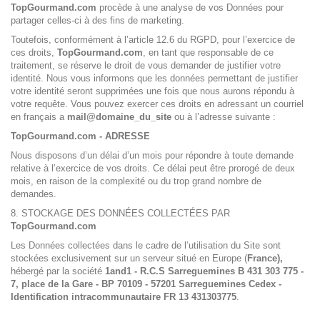
TopGourmand.com
procède à une analyse de vos Données pour
partager celles-ci à des fins de marketing.
Toutefois, conformément à l’article 12.6 du RGPD, pour l’exercice de
ces droits,
TopGourmand.com
, en tant que responsable de ce
traitement, se réserve le droit de vous demander de justifier votre
identité. Nous vous informons que les données permettant de justifier
votre identité seront supprimées une fois que nous aurons répondu à
votre requête. Vous pouvez exercer ces droits en adressant un courriel
en français a
mail@domaine_du_site
ou à l’adresse suivante :
TopGourmand.com
- ADRESSE
Nous disposons d’un délai d’un mois pour répondre à toute demande
relative à l’exercice de vos droits. Ce délai peut être prorogé de deux
mois, en raison de la complexité ou du trop grand nombre de
demandes.
8. STOCKAGE DES DONNÉES COLLECTÉES PAR
TopGourmand.com
Les Données collectées dans le cadre de l’utilisation du Site sont
stockées exclusivement sur un serveur situé en Europe (
France),
hébergé par la société
1and1 - R.C.S Sarreguemines B 431 303 775 -
7, place de la Gare - BP 70109 - 57201 Sarreguemines Cedex -
Identification intracommunautaire FR 13 431303775
.