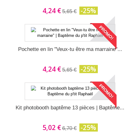
4,24 €
-25%
5,65 €
PROMO!
Pochette en lin "Veux-tu être ma marraine"...
4,24 €
-25%
5,65 €
PROMO!
Kit photobooth baptême 13 pièces | Baptême...
5,02 €
-25%
6,70 €