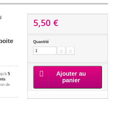
u
5,50 €
boite
Quantité
Ajouter au
squ'à
5
nts
panier
ion de