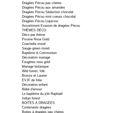
Dragées Pécou pas chères
Dragées Pécou aux amandes
Dragées Pécou Séduction chocolat
Dragées Pécou mini coeurs chocolat
Dragées Pécou Liquicroc
Assortiment Evasion de dragées Pécou
THÈMES DÉCO
Déco par thème
Pivoine Rose Gold
Coachella mood
Sauge green mood
Baptême & Communion
Décoration mariage
Fougères rose gold
Mariage botanique
Wild forest, folk
Bronze et Laurier
EVJF de folie
Décoration enfant
Bébé d'amour
Le baptême du p'tit Raphaël
Indian forest
BOITES À DRAGÉES
Contenants dragées
Boites à dragées pas chères