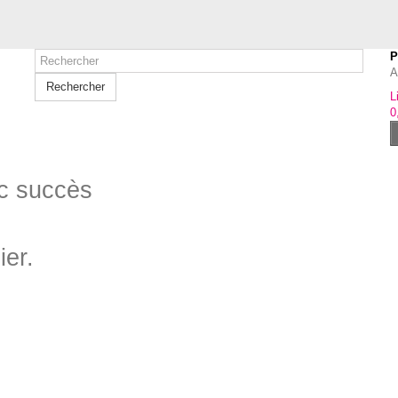
P
A
Rechercher
L
0
ec succès
ier.