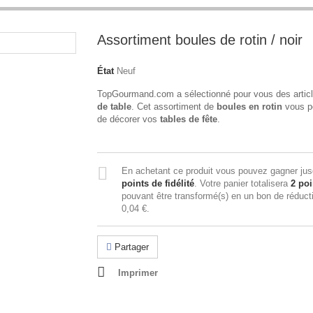
Assortiment boules de rotin / noir
État
Neuf
TopGourmand.com a sélectionné pour vous des artic
de table
. Cet assortiment de
boules en rotin
vous p
de décorer vos
tables de fête
.
En achetant ce produit vous pouvez gagner ju
points de fidélité
. Votre panier totalisera
2
poi
pouvant être transformé(s) en un bon de réduct
0,04 €
.
Partager
Imprimer