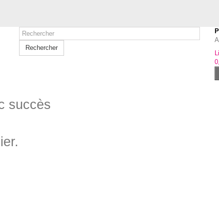
P
A
Rechercher
L
0
ec succès
ier.