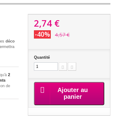
2,74 €
-40%
4,57 €
les
déco
ermettra
Quantité
squ'à
2
nts
ion de
Ajouter au
panier