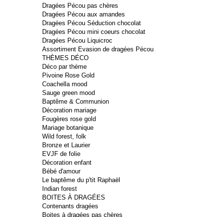
Dragées Pécou pas chères
Dragées Pécou aux amandes
Dragées Pécou Séduction chocolat
Dragées Pécou mini coeurs chocolat
Dragées Pécou Liquicroc
Assortiment Evasion de dragées Pécou
THÈMES DÉCO
Déco par thème
Pivoine Rose Gold
Coachella mood
Sauge green mood
Baptême & Communion
Décoration mariage
Fougères rose gold
Mariage botanique
Wild forest, folk
Bronze et Laurier
EVJF de folie
Décoration enfant
Bébé d'amour
Le baptême du p'tit Raphaël
Indian forest
BOITES À DRAGÉES
Contenants dragées
Boites à dragées pas chères