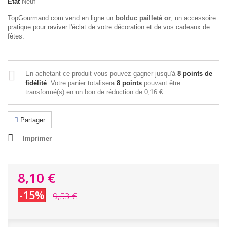
État
Neuf
TopGourmand.com vend en ligne un
bolduc pailleté or
, un accessoire
pratique pour raviver l'éclat de votre décoration et de vos cadeaux de
fêtes.
En achetant ce produit vous pouvez gagner jusqu'à
8
points de
fidélité
. Votre panier totalisera
8
points
pouvant être
transformé(s) en un bon de réduction de
0,16 €
.
Partager
Imprimer
8,10 €
-15%
9,53 €