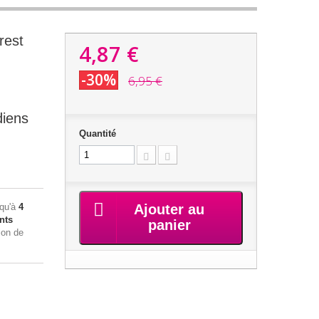
rest
4,87 €
-30%
6,95 €
diens
Quantité
squ'à
4
Ajouter au
nts
panier
ion de