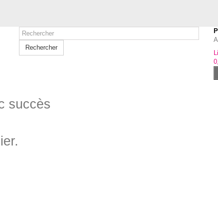
P
A
Rechercher
L
0
ec succès
ier.