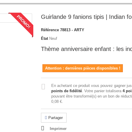
Guirlande 9 fanions tipis | Indian fo
PROMO!
Référence
78813 - ARTY
État
Neuf
Thème anniversaire enfant : les in
Attention : dernières pièces disponibles !
En achetant ce produit vous pouvez gagner ju
points de fidélité
. Votre panier totalisera
4
poi
pouvant être transformé(s) en un bon de réduct
0,08 €
.
Partager
Imprimer