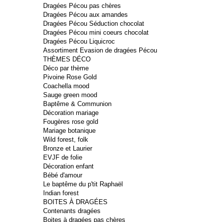
Dragées Pécou pas chères
Dragées Pécou aux amandes
Dragées Pécou Séduction chocolat
Dragées Pécou mini coeurs chocolat
Dragées Pécou Liquicroc
Assortiment Evasion de dragées Pécou
THÈMES DÉCO
Déco par thème
Pivoine Rose Gold
Coachella mood
Sauge green mood
Baptême & Communion
Décoration mariage
Fougères rose gold
Mariage botanique
Wild forest, folk
Bronze et Laurier
EVJF de folie
Décoration enfant
Bébé d'amour
Le baptême du p'tit Raphaël
Indian forest
BOITES À DRAGÉES
Contenants dragées
Boites à dragées pas chères