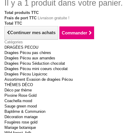
Il y a 1 produit dans votre panier.
Total produits TTC
Frais de port TTC
Livraison gratuite !
Total TTC
Continuer mes achats
Commander
Catégories
DRAGÉES PECOU
Dragées Pécou pas chères
Dragées Pécou aux amandes
Dragées Pécou Séduction chocolat
Dragées Pécou mini coeurs chocolat
Dragées Pécou Liquicroc
Assortiment Evasion de dragées Pécou
THÈMES DÉCO
Déco par thème
Pivoine Rose Gold
Coachella mood
Sauge green mood
Baptême & Communion
Décoration mariage
Fougères rose gold
Mariage botanique
Wild forest, folk